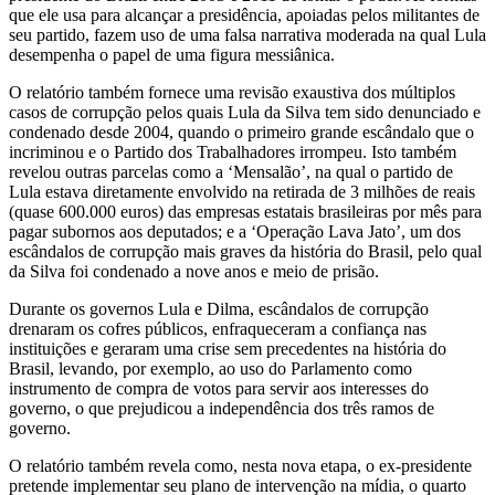
que ele usa para alcançar a presidência, apoiadas pelos militantes de
seu partido, fazem uso de uma falsa narrativa moderada na qual Lula
desempenha o papel de uma figura messiânica.
O relatório também fornece uma revisão exaustiva dos múltiplos
casos de corrupção pelos quais Lula da Silva tem sido denunciado e
condenado desde 2004, quando o primeiro grande escândalo que o
incriminou e o Partido dos Trabalhadores irrompeu. Isto também
revelou outras parcelas como a ‘Mensalão’, na qual o partido de
Lula estava diretamente envolvido na retirada de 3 milhões de reais
(quase 600.000 euros) das empresas estatais brasileiras por mês para
pagar subornos aos deputados; e a ‘Operação Lava Jato’, um dos
escândalos de corrupção mais graves da história do Brasil, pelo qual
da Silva foi condenado a nove anos e meio de prisão.
Durante os governos Lula e Dilma, escândalos de corrupção
drenaram os cofres públicos, enfraqueceram a confiança nas
instituições e geraram uma crise sem precedentes na história do
Brasil, levando, por exemplo, ao uso do Parlamento como
instrumento de compra de votos para servir aos interesses do
governo, o que prejudicou a independência dos três ramos de
governo.
O relatório também revela como, nesta nova etapa, o ex-presidente
pretende implementar seu plano de intervenção na mídia, o quarto