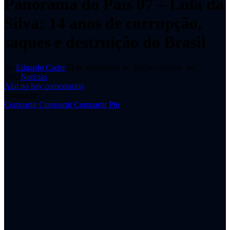
Panorama do País 07 – Lula da
Silva: 14 anos de corrupção,
saques e destruição do Brasil
By
Eduardo Cader
30 de septiembre de 2022
noviembre 3rd,
2022
Noticias
Aún no hay comentarios
Compartir
Compartir
Compartir
Compartir
Pin