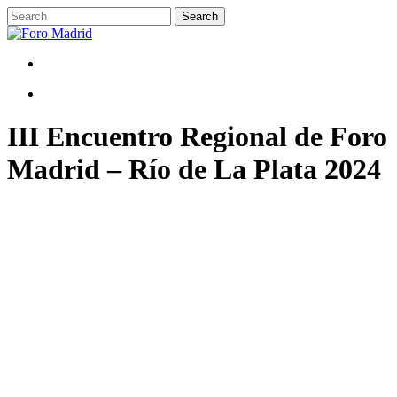
Skip
Search
to
Close
main
Search
content
Menu
Menu
III Encuentro Regional de Foro
Madrid – Río de La Plata 2024