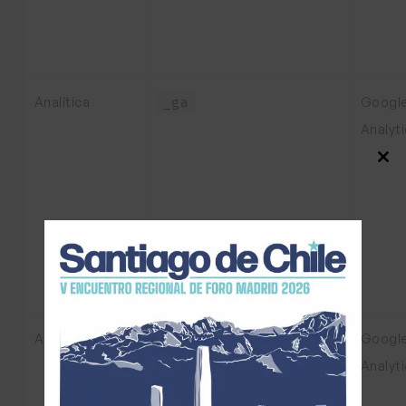
Analítica
Googl
_ga
Analyt
Close
this
modul
Analítica
Googl
_ga_BFLMHY24P1
Analyt