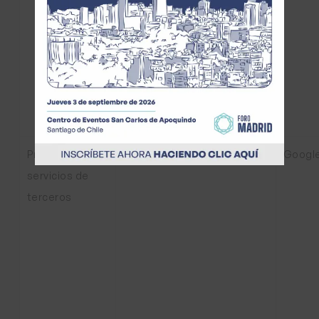
Preferencias /
Googl
__Secure-ENID
servicios de
terceros