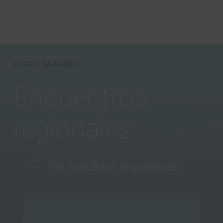
Skip
Menu
to
main
content
FORO
MADRID
Encuentros
regionales
Ver todos los encuentros