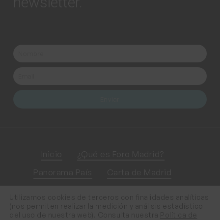
newsletter.
Nombre
Nombre
Email
Email
Enviar
Inicio
¿Qué es Foro Madrid?
Panorama País
Carta de Madrid
Encuentros Regionales
Noticias
Utilizamos cookies de terceros con finalidades analíticas
(nos permiten realizar la medición y análisis estadístico
Contacto
del uso de nuestra web). Consulta nuestra
Política de