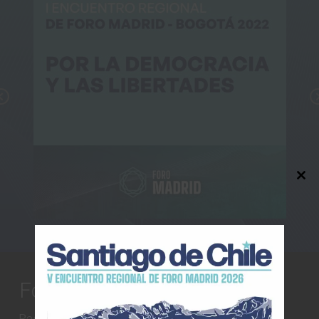
Previous
Close
this
modul
Foro Madrid
Paseo General Martínez Campos, 21, planta 1