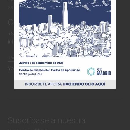
28010, Madrid, España
Contacto
+34 910 05 39 59
info@foromadrid.org
Twitter
Instagram
Facebook
YouTube
LinkedIn
Suscríbase a nuestra