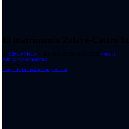
El matrimonio Zelaya-Castro bu
By
Edmaly Maucó
30 de julio de 2025
julio 31st, 2025
Noticias
Aún no hay comentarios
Compartir
Compartir
Compartir
Compartir
Pin