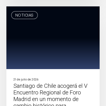
Santiago
NOTICIAS
de
Chile
acogerá
el
V
Encuentro
Regional
de
Foro
Madrid
en
21 de julio de 2026
Santiago de Chile acogerá el V
un
Encuentro Regional de Foro
momento
Madrid en un momento de
de
cambio histórico para
cambio