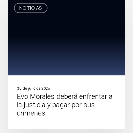
Evo
NOTICIAS
Morales
deberá
enfrentar
a
la
justicia
y
pagar
por
sus
crímenes
30 de julio de 2026
Evo Morales deberá enfrentar a
la justicia y pagar por sus
crímenes