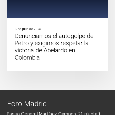
respetar
la
victoria
de
Abelardo
8 de julio de 2026
Denunciamos el autogolpe de
en
Petro y exigimos respetar la
Colombia
victoria de Abelardo en
Colombia
Foro Madrid
Paseo General Martínez Campos, 21, planta 1