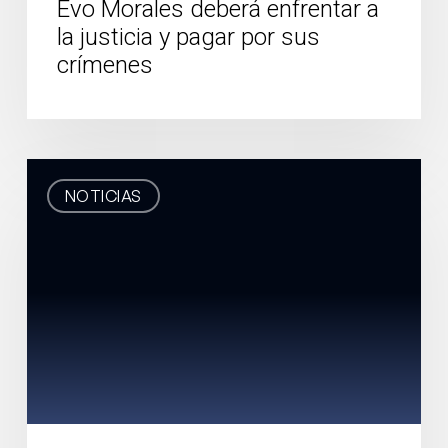
Evo Morales deberá enfrentar a
la justicia y pagar por sus
crímenes
Santiago
NOTICIAS
de
Chile
acogerá
el
V
Encuentro
Regional
de
Foro
Madrid