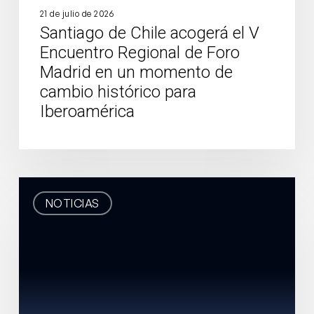
en
21 de julio de 2026
Santiago de Chile acogerá el V
un
Encuentro Regional de Foro
momento
Madrid en un momento de
de
cambio histórico para
cambio
Iberoamérica
histórico
para
Iberoamérica
Denunciamos
NOTICIAS
el
autogolpe
de
Petro
y
exigimos