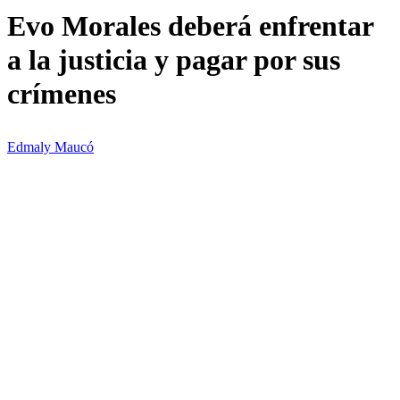
enfrentar
Evo Morales deberá enfrentar
a
la
a la justicia y pagar por sus
justicia
y
pagar
crímenes
por
sus
crímenes
Edmaly Maucó