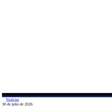
Evo
Noticias
Morales
30 de julio de 2026
deberá