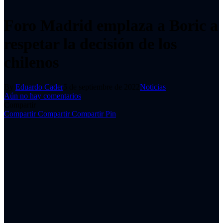
Foro Madrid emplaza a Boric a
respetar la decisión de los
chilenos
By
Eduardo Cader
5 de septiembre de 2022
Noticias
Aún no hay comentarios
Compartir
Compartir
Compartir
Compartir
Pin