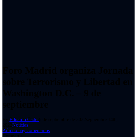
Foro Madrid organiza Jornada
sobre Terrorismo y Libertad en
Washington D.C. – 9 de
septiembre
By
Eduardo Cader
6 de septiembre de 2022
septiembre 14th,
2022
Noticias
Aún no hay comentarios
Compartir