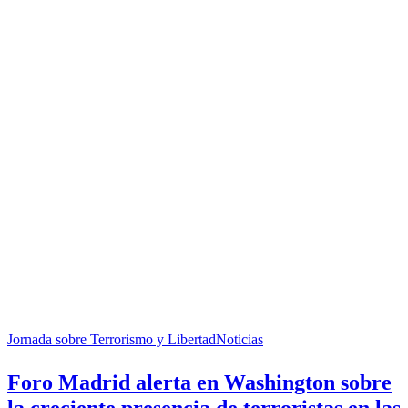
Foro
Madrid
Jornada sobre Terrorismo y Libertad
Noticias
alerta
en
Foro Madrid alerta en Washington sobre
Washington
sobre