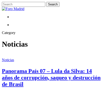
Skip
Search
to
Close
main
Search
content
Menu
Menu
Category
Noticias
Panorama
País
Noticias
07
–
Panorama País 07 – Lula da Silva: 14
Lula
da
años de corrupción, saqueo y destrucción
Silva:
de Brasil
14
años
de
corrupción,
saqueo