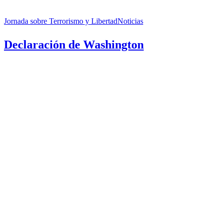
Declaración
de
Jornada sobre Terrorismo y Libertad
Noticias
Washington
Declaración de Washington